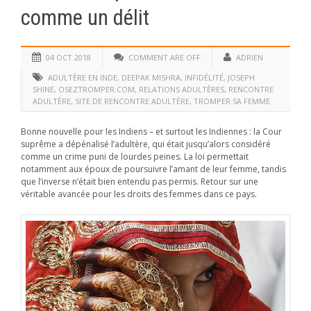
comme un délit
04 OCT 2018
COMMENT ARE OFF
ADRIEN
ADULTÈRE EN INDE
,
DEEPAK MISHRA
,
INFIDÉLITÉ
,
JOSEPH
SHINE
,
OSEZTROMPER.COM
,
RELATIONS ADULTÈRES
,
RENCONTRE
ADULTÈRE
,
SITE DE RENCONTRE ADULTÈRE
,
TROMPER SA FEMME
Bonne nouvelle pour les Indiens – et surtout les Indiennes : la Cour
suprême a dépénalisé l’adultère, qui était jusqu’alors considéré
comme un crime puni de lourdes peines. La loi permettait
notamment aux époux de poursuivre l’amant de leur femme, tandis
que l’inverse n’était bien entendu pas permis. Retour sur une
véritable avancée pour les droits des femmes dans ce pays.