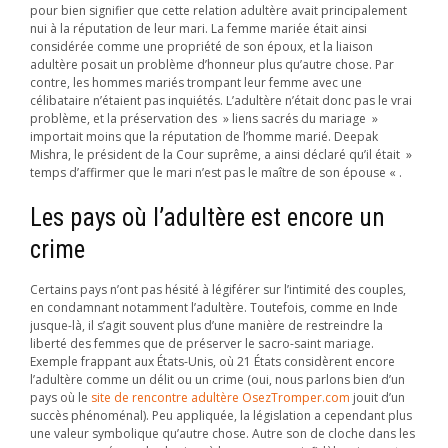
pour bien signifier que cette relation adultère avait principalement
nui à la réputation de leur mari. La femme mariée était ainsi
considérée comme une propriété de son époux, et la liaison
adultère posait un problème d’honneur plus qu’autre chose. Par
contre, les hommes mariés trompant leur femme avec une
célibataire n’étaient pas inquiétés. L’adultère n’était donc pas le vrai
problème, et la préservation des » liens sacrés du mariage »
importait moins que la réputation de l’homme marié. Deepak
Mishra, le président de la Cour suprême, a ainsi déclaré qu’il était »
temps d’affirmer que le mari n’est pas le maître de son épouse « .
Les pays où l’adultère est encore un
crime
Certains pays n’ont pas hésité à légiférer sur l’intimité des couples,
en condamnant notamment l’adultère. Toutefois, comme en Inde
jusque-là, il s’agit souvent plus d’une manière de restreindre la
liberté des femmes que de préserver le sacro-saint mariage.
Exemple frappant aux États-Unis, où 21 États considèrent encore
l’adultère comme un délit ou un crime (oui, nous parlons bien d’un
pays où le
site de rencontre adultère OsezTromper.com
jouit d’un
succès phénoménal). Peu appliquée, la législation a cependant plus
une valeur symbolique qu’autre chose. Autre son de cloche dans les