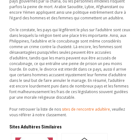
pays gouvernés par la charia, où les personnes infidèles risquent
parfois la peine de mort. Arabie Saoudite, Lybie, Afghanistant ou
encore Yémen appliquent ainsi une politique extrêmement dure à
l’égard des hommes et des femmes qui commettent un adultère.
On le constate, les pays qui légifèrent le plus sur l’adultère sont ceux
dans lesquels la religion tient une place très importante. Ainsi, aux
Philippines, l’adultère et le concubinage sont même considérés
comme un crime contre la chasteté. Là encore, les femmes sont
désavantagées puisqu’elles seules peuvent être accusées
d’adultère, tandis que les maris peuvent eux être accusés de
concubinage, ce qui entraîne une peine de prison un peu moins
lourde. En outre, le divorce est interdit dans ce pays, aussi il arrive
que certains hommes accusent injustement leur femme d’adultère
dans le seul but de faire annuler le mariage. En résumé, l’adultère
est encore lourdement puni dans de nombreux pays et les femmes
font malheureusement les frais de ces législations souvent guidées
par une morale religieuse discutable.
Pour retrouver la liste de nos
sites de rencontre adultère
, veuillez
vous référer à notre classement.
Sites Adultères Similaires