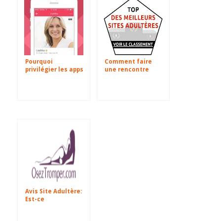
Pourquoi
Comment faire
privilégier les apps
une rencontre
de rencontres
adultère? Quel
cougars plus que
site choisir?
les sites de
rencontre sérieux
?
Avis Site Adultère:
Est-ce
OsezTromper:
Fiable ou Arnaque?